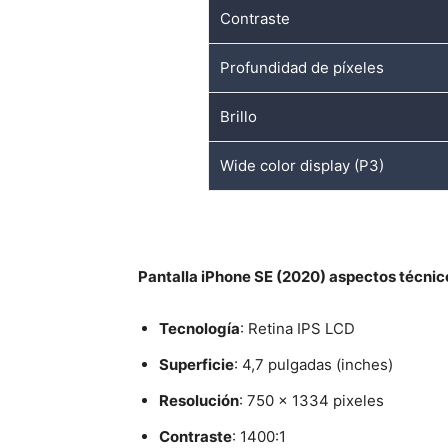
Contraste
Profundidad de píxeles
Brillo
Wide color display (P3)
Pantalla iPhone SE (2020) aspectos técnic
Tecnología
: Retina IPS LCD
Superficie
: 4,7 pulgadas (inches)
Resolución
: 750 x 1334 pixeles
Contraste
: 1400:1