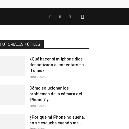
TUTORIALES +ÚTILES
¿Qué hacer si mi iphone dice
desactivado al conectarse a
iTunes?
20/09/2025
Cómo solucionar los
problemas de la cámara del
iPhone 7 y...
20/09/2025
¿Por qué mi iPhone no suena,
no se escucha cuando me...