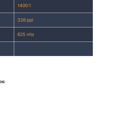
1400:1
326 ppi
625 nits
os: