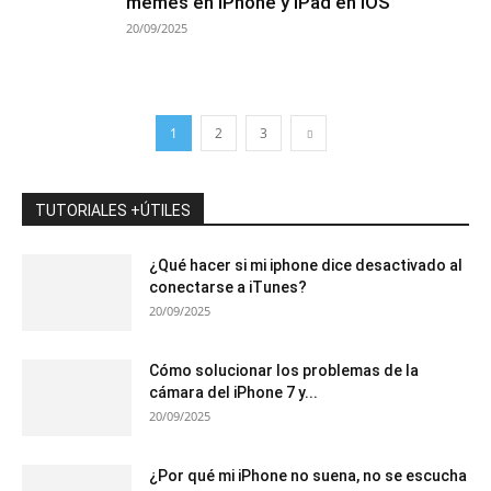
memes en iPhone y iPad en iOS
20/09/2025
1
2
3
TUTORIALES +ÚTILES
¿Qué hacer si mi iphone dice desactivado al
conectarse a iTunes?
20/09/2025
Cómo solucionar los problemas de la
cámara del iPhone 7 y...
20/09/2025
¿Por qué mi iPhone no suena, no se escucha