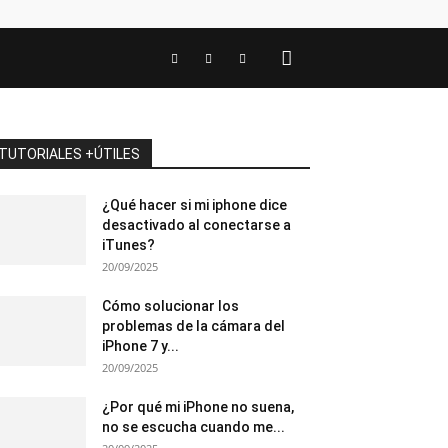
TUTORIALES +ÚTILES
¿Qué hacer si mi iphone dice
desactivado al conectarse a
iTunes?
20/09/2025
Cómo solucionar los
problemas de la cámara del
iPhone 7 y...
20/09/2025
¿Por qué mi iPhone no suena,
no se escucha cuando me...