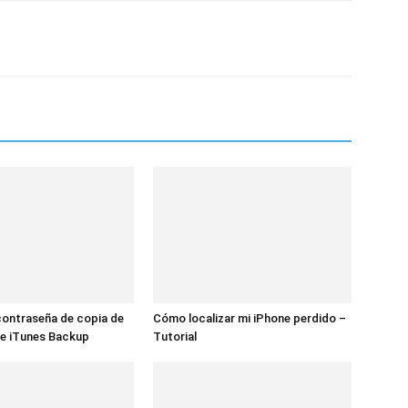
contraseña de copia de
Cómo localizar mi iPhone perdido –
de iTunes Backup
Tutorial